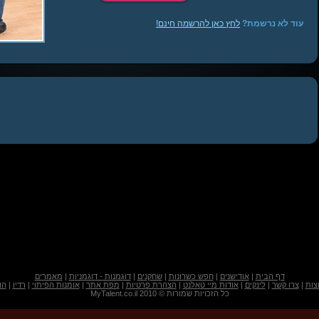
עוד לא נרשמת?
לחץ כאן להרשמה חינם!
דף הבית
|
אודישנים
|
חפש כשרונות
|
שחקנים
|
דוגמנות - דוגמניות
|
מאמרים
צות
|
צרו קשר
|
לינקים
|
אודות מיי טאלנט
|
הצהרת פרטיות
|
מפת אתר
|
אומנות הפיתוי
|
רדיו
|
הו
כל הזכויות שמורות © 2010 MyTalent.co.il