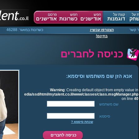
 על
קצת על
חפש
חפש
פרסם
חק
דוגמנות
אודישנים
כשרונות
אודישנים
ר קשר
הצטרפו עכשיו
כשרונות במאגר: 46288
בחינם!
כניסה לחברים
אנא הזן שם משתמש וסיסמא:
Warning
: Creating default object from empty value in
/media/ssd/html/mytalent.co.il/www/classes/class.msgManager.php
on line
40
שם משתמש
סיסמא
שכחת סיסמא ?