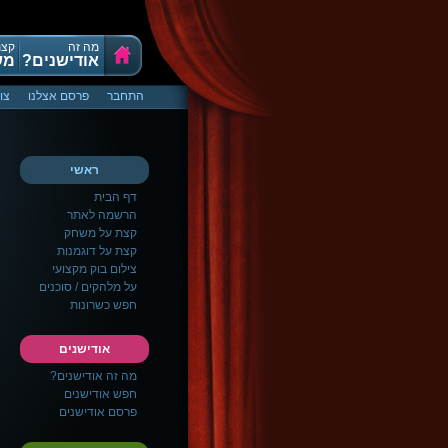
מה זה
קצת
אודישנים?
מש
התחבר
פרסם אצלנו
צו
ראשי
דף הבית
הרשמה לאתר
קצת על משחק
קצת על דוגמנות
צילום בוק מקצועי
על מלהקים / סוכנים
חפש כשרונות
אודישנים
מה זה אודישנים?
חפש אודישנים
פרסם אודישנים