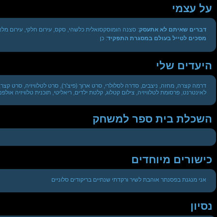
על עצמי
דברים שאיתם לא אתעסק
: סצנה הומוסקסואלית כלשהי, סקס, עירום חלקי, עירום מלא
מסכים לטייל בעולם במסגרת התפקיד
: כן
היעדים שלי
דרמה קצרה, מחזה, ניצבים, סדרה לסלולרי, סרט ארוך (פיצ'ר), סרט לטלוויזיה, סרט קצר
לאינטרנט, פרסומת לטלוויזיה, צילום קטלוג, קלטת ילדים, ריאליטי, תוכנית טלוויזיה אולפנ
השכלת בית ספר למשחק
כישורים מיוחדים
אני מנגנת בפסנתר אוהבת לשיר ורקדתי שנתיים בריקודים סלוניים
נסיון