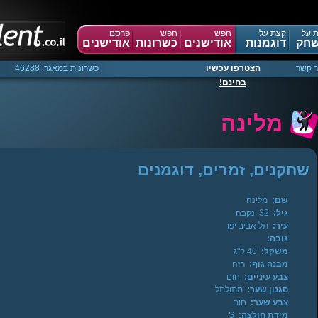
 על
קצת על
חפש
חפש
פרסם
חק
דוגמנות
אודישנים
כשרונות
אודישנים
ר קשר
הצטרפו עכשיו
כשרונות במאגר: 46288
בחינם!
מלינה
שחקנים, זמרים, דוגמנים
שם:
מלינה
גיל:
32, נקבה
עיר:
תל אביב יפו
גובה:
משקל:
40 ק"ג
מבנה גוף:
רזה
צבע עיניים:
חום
סגנון שער:
מתולתל
צבע שער:
חום
מידת חולצה:
S