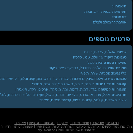
תיאטרון:
השתתפתי בטאתרון- בהצגות
דוגמנות:
אוהבת להצטלם ולצלם
פרטים נוספים
שפות
: אנגלית, עברית, רוסית
סגנונות ריקוד
: ג'ז, וולס, טנגו, סלסה
פעילות ספורטיבית
: פעיל
ספורט
: אופניים, הליכה, כדורסל, כדורעף, ריצה, ריקוד
כלי נגינה
: פסנתר, שירה, תיפוף
סגנונות שירה
: אלטרנטיבי, ים תיכונית, עברית, עידן חדש, פופ, קצב ובלוז, רוק, שירי נ
קטגוריות לדוגמנות
: אופנה, איפור, כושר גופני, לוח-שנה, מסחרי
קטגוריות למשחק
: בדרן, דמות, דרמה, זמר, מוסיקלי, פרסוםי, רקדן, תיאטרון
תחביבים
: אוכל, אחר, אינטרנט, בילוי עם חברים, בישול, חוף הים, טלוויזיה, כתיבה, לנגן
עיצוב, פארקים, קולנוע, קניונים, קניות, קריאת ספרים, תיאטרון
דף הבית
|
אודישנים
|
חפש כשרונות
|
שחקנים
|
דוגמנות - דוגמניות
|
מאמרים
צות
|
צרו קשר
|
לינקים
|
אודות מיי טאלנט
|
הצהרת פרטיות
|
מפת אתר
|
אומנות הפיתוי
|
רדיו
|
הו
כל הזכויות שמורות © 2010 MyTalent.co.il