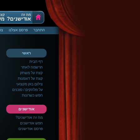
מה זה
קצת
אודישנים?
מש
התחבר
פרסם אצלנו
צו
ראשי
דף הבית
הרשמה לאתר
קצת על משחק
קצת על דוגמנות
צילום בוק מקצועי
על מלהקים / סוכנים
חפש כשרונות
אודישנים
מה זה אודישנים?
חפש אודישנים
פרסם אודישנים