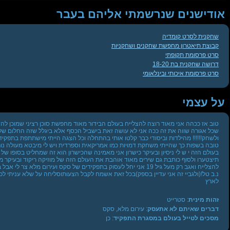
אודישנים שנרשמתי אליהם בעבר
שחקנית לסרט קומדיה
קבוצת תיאטרון מחפשת שחקנים ושחקניות
סרט פרסומת תקופתי
דרושה שחקנית בת 18-20
סרט פרסומת איכותי ובינלאומי
על עצמי
טוב אז ככהה אני מאוד רוצה להצלייח בעולם הבידור מאוד מחפשת סוכן רציני שמוכן להשק
שכל אגורה שווה את זה ככה אני לא עושה זאת בישביל הכסף אלא ביגלל שזה החלום שלי
ולשחק!!!!!! מהילדות וביסודי כבר קלטו אותי בהתחלה וכל הצגה הייתי מישתתפת בתפקיד
טובה בשפות כך שהייתי משחקת דמויות כמו אמריקאית וספרדית ויש לי מיבטא מעולה נור
בעולם הזה י ש לי ניסיון ובעיקר כישרון אני מאמינה שהכישרון הוא זה שמחליט בסופו ש
תיצטערו ולסוף כותבת גם שירים מאוד אוהבת את העולם הזה של מוזיקה ריקוד ובעיקר מי
להצלייח ואגב רק מעל גיל 19 אני יחל לעסוק בתפקידים של סקס ועירום מלא צר 
נ.ב טל!(ולגביי זה אני עדיין בספק)בכל זאת אשמח לקבל הצעותוסליחה על שלא עניתי לכ
לארץ
זהות מינית
: סטרייט
דברים שאיתם לא אתעסק
: עירום מלא, סקס
מסכים לטייל בעולם במסגרת התפקיד
: כן