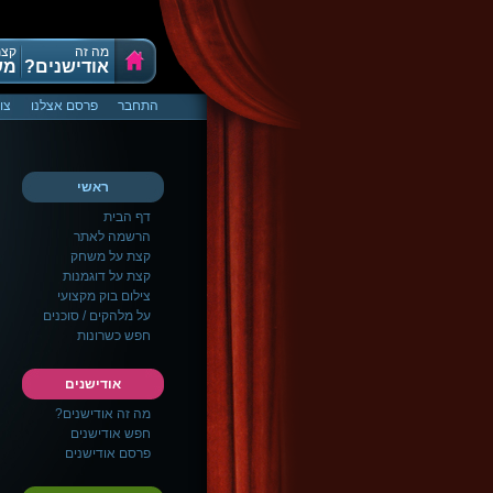
מה זה
קצת
אודישנים?
מש
התחבר
פרסם אצלנו
צו
ראשי
דף הבית
הרשמה לאתר
קצת על משחק
קצת על דוגמנות
צילום בוק מקצועי
על מלהקים / סוכנים
חפש כשרונות
אודישנים
מה זה אודישנים?
חפש אודישנים
פרסם אודישנים