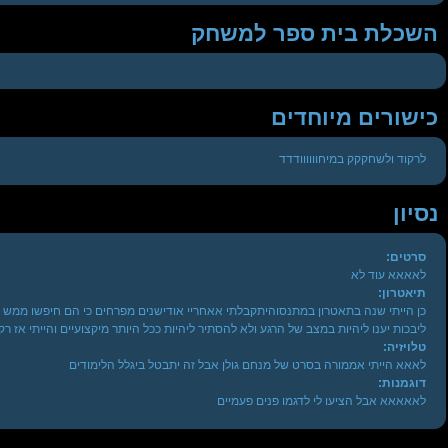
השכלת בית ספר למשחק
כישורים מיוחדים
לרקוד ולשחקקק במיחוווווודדד
נסיון
סרטים:
לאאאא עוד לא
תיאטרון:
כן הייתי שנה בתאטרון במתנסוהיתקבלתי אאחריי אודישנים מפרחים כי הם חיפשו ממש מי
ליבכות יענו ליהיות במצב של הרגע ולא להסתיר ליהיות ככל היותר מיקצועיים והייתי אז רק ב
טלויזיה:
לאאא הייתי אממורה בסרט של מנחם גולן אבל זה יתבטל ביגלל הלימודים
דוגמנות:
לאאאאא אבל הציעו לי לדגמו פנים פעמיים