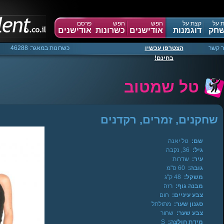
 על
קצת על
חפש
חפש
פרסם
חק
דוגמנות
אודישנים
כשרונות
אודישנים
ר קשר
הצטרפו עכשיו
כשרונות במאגר: 46288
בחינם!
טל שמטוב
שחקנים, זמרים, רקדנים
שם:
טל יאנה
גיל:
36, נקבה
עיר:
שדרות
גובה:
60 ס"מ
משקל:
48 ק"ג
מבנה גוף:
רזה
צבע עיניים:
חום
סגנון שער:
מתולתל
צבע שער:
שחור
מידת חולצה:
S