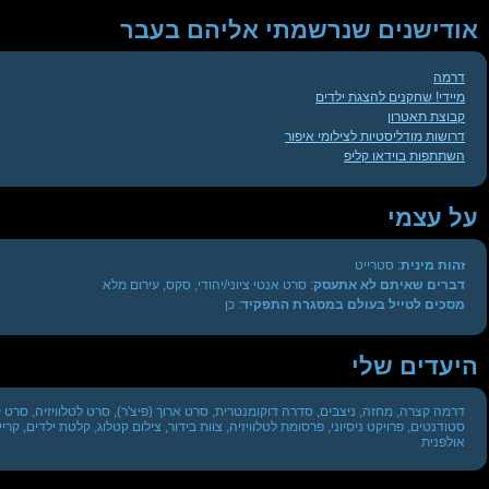
אודישנים שנרשמתי אליהם בעבר
דרמה
מיידי! שחקנים להצגת ילדים
קבוצת תאטרון
דרושות מודליסטיות לצילומי איפור
השתתפות בוידאו קליפ
על עצמי
זהות מינית
: סטרייט
דברים שאיתם לא אתעסק
: סרט אנטי ציוני/יהודי, סקס, עירום מלא
מסכים לטייל בעולם במסגרת התפקיד
: כן
היעדים שלי
דרמה קצרה, מחזה, ניצבים, סדרה דוקומנטרית, סרט ארוך (פיצ'ר), סרט לטלוויזיה, סרט 
סטודנטים, פרויקט ניסיוני, פרסומת לטלוויזיה, צוות בידור, צילום קטלוג, קלטת ילדים, קריינ
אולפנית