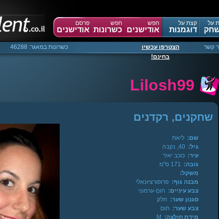
 על
קצת על
חפש
חפש
פרסם
חק
דוגמנות
אודישנים
כשרונות
אודישנים
ר קשר
הצטרפו עכשיו
כשרונות במאגר: 46288
בחינם!
Lilosh99
שחקנים, רקדנים
שם:
ליאת
גיל:
40, נקבה
עיר:
כוכב יאיר
גובה:
171 ס"מ
משקל:
מבנה גוף:
פרופורציונאלי
צבע עיניים:
חום-ערמוני
סגנון שער:
חלק
צבע שער:
חום
מידת חולצה:
M