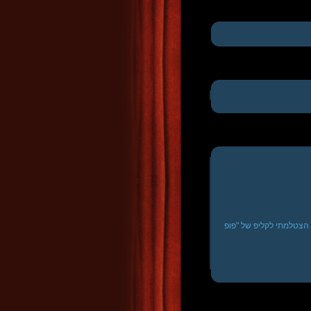
הופעתי בתוכנית "אקזיט" לפני כשלוש שנים והשתתפתי בסצינה עם עפר שכטר . ביוני 06 הצטלמתי לקליפ של "פופ