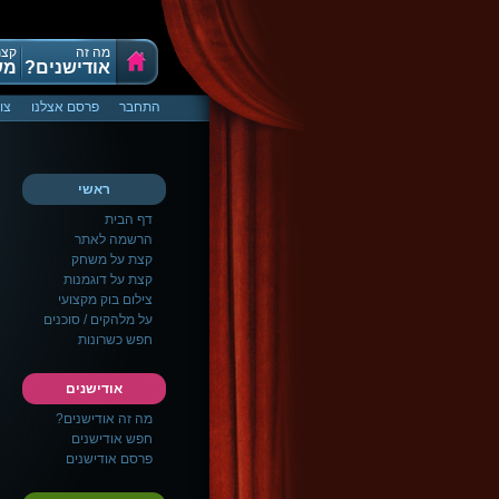
מה זה
קצת
אודישנים?
מש
התחבר
פרסם אצלנו
צו
ראשי
דף הבית
הרשמה לאתר
קצת על משחק
קצת על דוגמנות
צילום בוק מקצועי
על מלהקים / סוכנים
חפש כשרונות
אודישנים
מה זה אודישנים?
חפש אודישנים
פרסם אודישנים