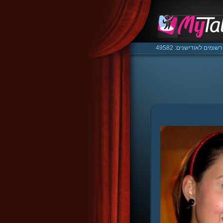
רשומים לאודישנים: 49582