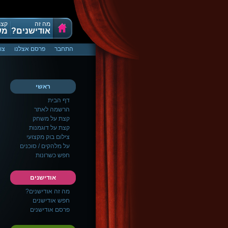
מה זה
קצת
אודישנים?
מש
התחבר
פרסם אצלנו
צו
ראשי
דף הבית
הרשמה לאתר
קצת על משחק
קצת על דוגמנות
צילום בוק מקצועי
על מלהקים / סוכנים
חפש כשרונות
אודישנים
מה זה אודישנים?
חפש אודישנים
פרסם אודישנים