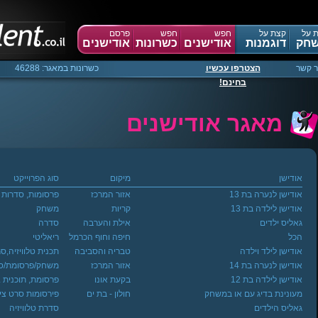
 על
קצת על
חפש
חפש
פרסם
חק
דוגמנות
אודישנים
כשרונות
אודישנים
ר קשר
הצטרפו עכשיו
כשרונות במאגר: 46288
בחינם!
מאגר אודישנים
אודישן
מיקום
סוג הפרוייקט
אודישן לנערה בת 13
אזור המרכז
פרסומות, סדרות
אודישן לילדה בת 13
קריות
משחק
גאליס ילדים
אילת והערבה
סדרה
הכל
חיפה וחוף הכרמל
ריאליטי
אודישן לילד וילדה
טבריה והסביבה
תכנית טלוויזיה,ס
אודישן לנערה בת 14
אזור המרכז
משחק/פרסומת/ס
אודישן לילדה בת 12
בקעת אונו
פרסומת, תוכנית ..
מעונינת בדיג עם או במשחק
חולון - בת ים
פירסומות סרט צי
גאליס הילדים
סדרת טלוויזיה