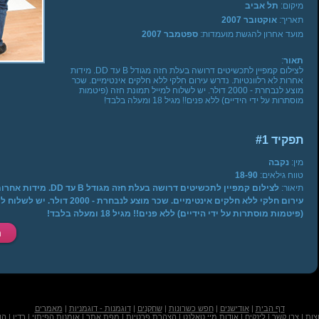
מיקום:
תל אביב
תאריך:
אוקטובר 2007
מועד אחרון להגשת מועמדות:
ספטמבר 2007
תאור
:
לצילום קמפיין לתכשיטים דרושה בעלת חזה מגודל B עד DD. מידות
אחרות לא רלוונטיות. נדרש עירום חלקי ללא חלקים אינטימיים. שכר
מוצע לנבחרת - 2000 דולר. יש לשלוח למייל תמונת חזה (פיטמות
מוסתרות על ידי הידיים) ללא פנים!! מגיל 18 ומעלה בלבד!
תפקיד #1
מין:
נקבה
טווח גילאים:
18-90
תיאור:
לצילום קמפיין לתכשיטים דרושה בעל
עירום חלקי ללא חלקים אינטימיים. שכר מוצע לנבחר
(פיטמות מוסתרות על ידי הידיים) ללא פנים!! מגיל 18 ומעלה בלבד!
דף הבית
|
אודישנים
|
חפש כשרונות
|
שחקנים
|
דוגמנות - דוגמניות
|
מאמרים
צות
|
צרו קשר
|
לינקים
|
אודות מיי טאלנט
|
הצהרת פרטיות
|
מפת אתר
|
אומנות הפיתוי
|
רדיו
|
הו