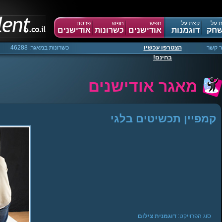
 על
קצת על
חפש
חפש
פרסם
חק
דוגמנות
אודישנים
כשרונות
אודישנים
ר קשר
הצטרפו עכשיו
כשרונות במאגר: 46288
בחינם!
מאגר אודישנים
קמפיין תכשיטים בלגי
Warning
:
Creating
default
object
from
empty
value
in
sgManager.php
on
line
40
סוג הפרוייקט:
דוגמנית צילום