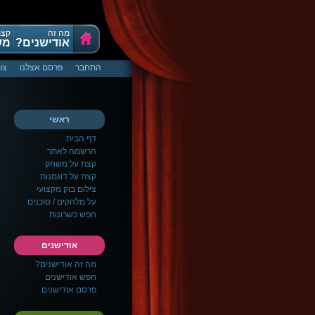
מה זה
קצת
אודישנים?
מש
התחבר
פרסם אצלנו
צו
ראשי
דף הבית
הרשמה לאתר
קצת על משחק
קצת על דוגמנות
צילום בוק מקצועי
על מלהקים / סוכנים
חפש כשרונות
אודישנים
מה זה אודישנים?
חפש אודישנים
פרסם אודישנים