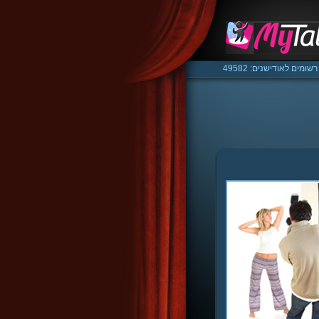
רשומים לאודישנים: 49582
/media/ssd/html/mytalent.co.il/www/classes/class.m