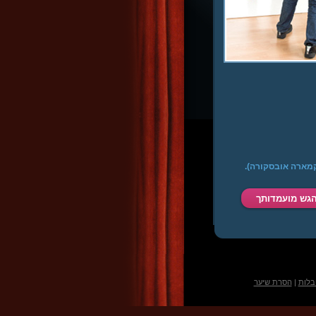
שונה (קמארה אובסקורה).
בלות
|
הסרת שיער