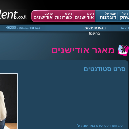
 על
קצת על
חפש
חפש
פרסם
חק
דוגמנות
אודישנים
כשרונות
אודישנים
ר קשר
הצטרפו עכשיו
כשרונות במאגר: 46288
בחינם!
מאגר אודישנים
סרט סטודנטים
Warning
:
Creating
default
object
from
empty
value
in
sgManager.php
on
line
40
סוג הפרוייקט:
סרט גמר שנה א'