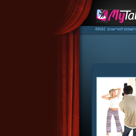
רשומים לאודישנים: 49582
/media/ssd/html/mytalent.co.il/www/classes/class.m