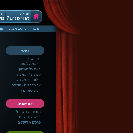
מה זה
קצת
אודישנים?
מש
התחבר
פרסם אצלנו
צו
ראשי
דף הבית
הרשמה לאתר
קצת על משחק
קצת על דוגמנות
צילום בוק מקצועי
על מלהקים / סוכנים
חפש כשרונות
אודישנים
מה זה אודישנים?
חפש אודישנים
פרסם אודישנים