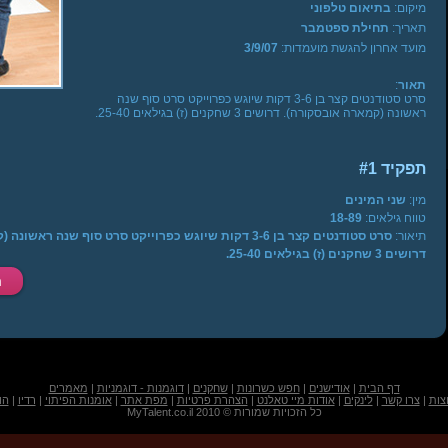
מיקום:
בתיאום טלפוני
תאריך:
תחילת ספטמבר
מועד אחרון להגשת מועמדות:
3/9/07
תאור
:
סרט סטודנטים קצר בן 3-6 דקות שיוגש כפרוייקט סרט סוף שנה
ראשונה (קמארה אובסקורה). דרושים 3 שחקנים (ז) בגילאים 25-40.
תפקיד #1
מין:
שני המינים
טווח גילאים:
18-89
תיאור:
סרט סטודנטים קצר בן 3-6 דקות שיוגש כפרוייקט סרט סוף שנה רא
דרושים 3 שחקנים (ז) בגילאים 25-40.
דף הבית
|
אודישנים
|
חפש כשרונות
|
שחקנים
|
דוגמנות - דוגמניות
|
מאמרים
צות
|
צרו קשר
|
לינקים
|
אודות מיי טאלנט
|
הצהרת פרטיות
|
מפת אתר
|
אומנות הפיתוי
|
רדיו
|
הו
כל הזכויות שמורות © 2010 MyTalent.co.il