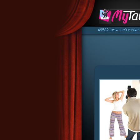
רשומים לאודישנים: 49582
/media/ssd/html/mytalent.co.il/www/classes/class.m