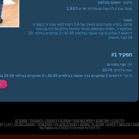
מיקום:
יתואם בטלפון
מועד אחרון להגשת מועמדות:
עד ה-1.9.07
תאור
:
מדובר בסרט סטודנטים באורך של 3-6 דקות לסוף שנה א' בקמרה
אובסקורה, הסרט בקונספט מיוחד באיכות צילום ועריכה גבוהה!!
דרושים 2 שחקנים גבר ואשה בגילאים 40-65 ו-2 שחקנים בגילאי 20-
28 (גבר ואישה)
תפקיד #1
מין:
שני המינים
טווח גילאים:
20-70
תיאור:
דרושים 2 שחקנים גבר ואשה בגילאים 40-65 ו-2 שחקנים בגילאי 20-28 (גבר ואישה)
דף הבית
|
אודישנים
|
חפש כשרונות
|
שחקנים
|
דוגמנות - דוגמניות
|
מאמרים
צות
|
צרו קשר
|
לינקים
|
אודות מיי טאלנט
|
הצהרת פרטיות
|
מפת אתר
|
אומנות הפיתוי
|
רדיו
|
הו
כל הזכויות שמורות © 2010 MyTalent.co.il