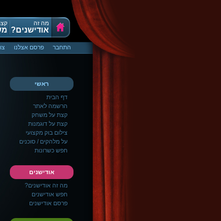
מה זה
קצת
אודישנים?
מש
התחבר
פרסם אצלנו
צו
ראשי
דף הבית
הרשמה לאתר
קצת על משחק
קצת על דוגמנות
צילום בוק מקצועי
על מלהקים / סוכנים
חפש כשרונות
אודישנים
מה זה אודישנים?
חפש אודישנים
פרסם אודישנים