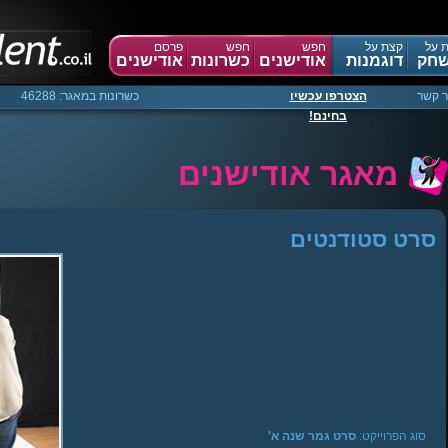
 על
קצת על
חפש
חפש
פרסם
חק
דוגמנות
אודישנים
כשרונות
אודישנים
ר קשר
הצטרפו עכשיו
כשרונות במאגר: 46288
בחינם!
מאגר אודישנים
סרט סטודנטים
Warning
:
Creating
default
object
from
empty
value
in
sgManager.php
on
line
40
סוג הפרוייקט:
סרט גמר שנה א'