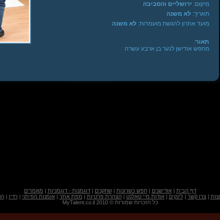
מיקום:
ירושליים והסביבה
תאריך:
לא משנה
מועד אחרון להגשת מועמדות:
לא משנה
תאור
:
מחפש אודישן לנער בן ארבע עשרה
דף הבית
|
אודישנים
|
חפש כשרונות
|
שחקנים
|
דוגמנות - דוגמניות
|
מאמרים
צות
|
צרו קשר
|
לינקים
|
אודות מיי טאלנט
|
הצהרת פרטיות
|
מפת אתר
|
אומנות הפיתוי
|
רדיו
|
הו
כל הזכויות שמורות © 2010 MyTalent.co.il