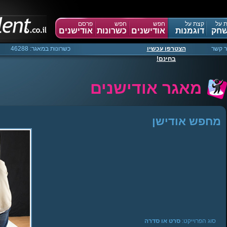
 על
קצת על
חפש
חפש
פרסם
חק
דוגמנות
אודישנים
כשרונות
אודישנים
ר קשר
הצטרפו עכשיו
כשרונות במאגר: 46288
בחינם!
מאגר אודישנים
מחפש אודישן
Warning
:
Creating
default
object
from
empty
value
in
sgManager.php
on
line
40
סוג הפרוייקט:
סרט או סדרה