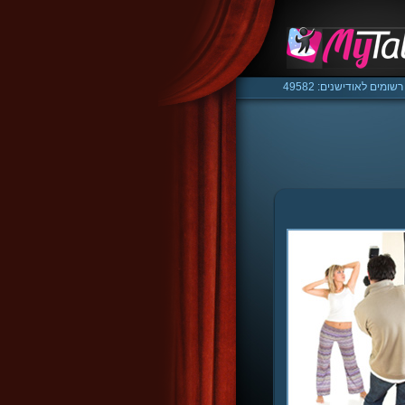
רשומים לאודישנים: 49582
/media/ssd/html/mytalent.co.il/www/classes/class.m