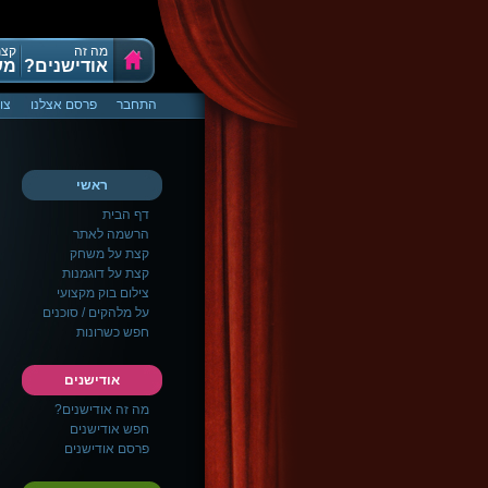
מה זה
קצת
אודישנים?
מש
התחבר
פרסם אצלנו
צו
ראשי
דף הבית
הרשמה לאתר
קצת על משחק
קצת על דוגמנות
צילום בוק מקצועי
על מלהקים / סוכנים
חפש כשרונות
אודישנים
מה זה אודישנים?
חפש אודישנים
פרסם אודישנים