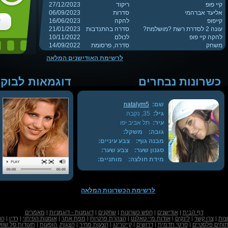
קיי פופ
ריקוד
27/12/2023
אליעד אברהמי
סדרות
06/09/2023
קייפופ
להקה
16/06/2023
עונה 2 לסדרת רשת ?מושלמת?
סדרה בהתנדבות
21/01/2023
להקה קיי פופ
לכולם
10/11/2022
משחק
סדרה, פרסומת
14/09/2022
לרשימת האודישנים המלאה
כשרונות נבחרים
דוגמאות לבוק 
שם:
natalym5
גיל:
35, נקבה
עיר:
תל אביב יפו
גובה:
משקל:
מבנה גוף:
צבע עיניים:
סגנון שער:
צבע שער:
מידת חולצה:
מותניים:
לרשימת הכשרונות המלאה
דף הבית
|
אודישנים
|
חפש כשרונות
|
שחקנים
|
דוגמנות - דוגמניות
|
מאמרים
צות
|
צרו קשר
|
לינקים
|
אודות מיי טאלנט
|
הצהרת פרטיות
|
מפת אתר
|
אומנות הפיתוי
|
רדיו
|
הו
תוחים פלסטיים
|
סרטי תדמית
|
דרושים
|
קייטרינג
|
הצעות מחיר
|
הצגות, הופעות
|
תעודות סל שוו