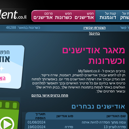
 על
קצת על
חפש
חפש
פרסם
חק
דוגמנות
אודישנים
כשרונות
אודישנים
ר קשר
הצטרפו עכשיו
כשרונות במאגר: 46288
בחינם!
מאגר אודישנים
וכשרונות
ברוכים הבאים ל - MyTalent.co.il.
תן לנו לחפש עבורך אודישנים למשחק, דוגמנות, שירה וריקוד.
אנו נעדכן עבורך את רשימת האודישנים מדי יום. באפשרותך לפתוח
כרטיס אישי בחינם עם כל פרטייך האישיים ובכך יתאפשר למלהקים
הגולשים באתר לצפות בתמונות האישיות שלך, בבוק הוידאו שלך
ובשאר הפרטים שלך.
פתח כרטיס אישי בחינם
אודישנים נבחרים
תאריך
שם האודישן
סוג אודישן
הוספה
ונסה מתוך הסדרה להיות איתה
01/08/2024
סדרה לערוץ 13
סדרה
19/02/2024