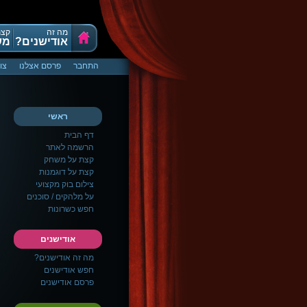
מה זה
קצת
אודישנים?
מש
התחבר
פרסם אצלנו
צו
ראשי
דף הבית
הרשמה לאתר
קצת על משחק
קצת על דוגמנות
צילום בוק מקצועי
על מלהקים / סוכנים
חפש כשרונות
אודישנים
מה זה אודישנים?
חפש אודישנים
פרסם אודישנים