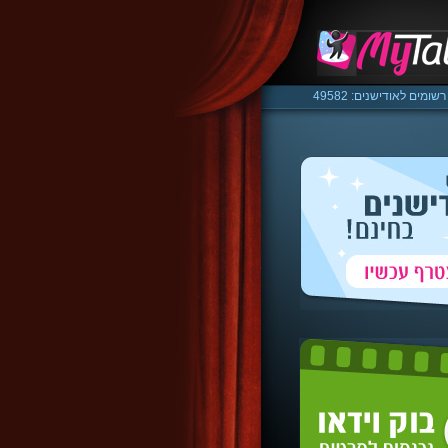
רשומים לאודישנים: 49582